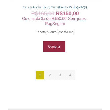
Caneta Cachimbo p/ Ouro (Escrita Média) – 2053
R$
165,00
R$
150,00
Ou em até 3x de
R$
50,00
Sem juros -
PagSeguro
Caneta p/ ouro (escrita md)
Comprar
1
2
3
4