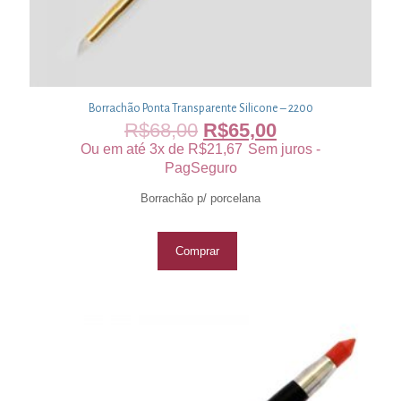
Borrachão Ponta Transparente Silicone – 2200
R$
68,00
R$
65,00
Ou em até 3x de
R$
21,67
Sem juros -
PagSeguro
Borrachão p/ porcelana
Comprar