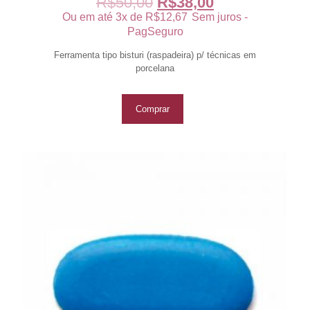
R$
50,00
R$
38,00
Ou em até 3x de
R$
12,67
Sem juros -
PagSeguro
Ferramenta tipo bisturi (raspadeira) p/ técnicas em
porcelana
Comprar