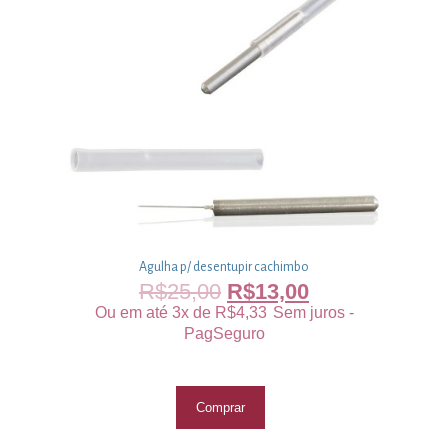
Agulha p/ desentupir cachimbo
R$
25,00
R$
13,00
Ou em até 3x de
R$
4,33
Sem juros -
PagSeguro
Comprar