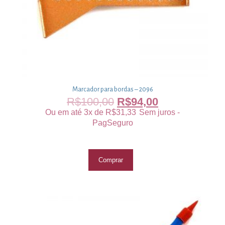
Marcador para bordas – 2096
R$
100,00
R$
94,00
Ou em até 3x de
R$
31,33
Sem juros -
PagSeguro
Comprar