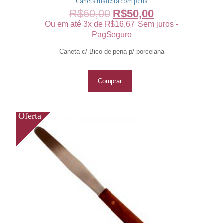
Caneta madeira com pena
R$
60,00
R$
50,00
Ou em até 3x de
R$
16,67
Sem juros -
PagSeguro
Caneta c/ Bico de pena p/ porcelana
Comprar