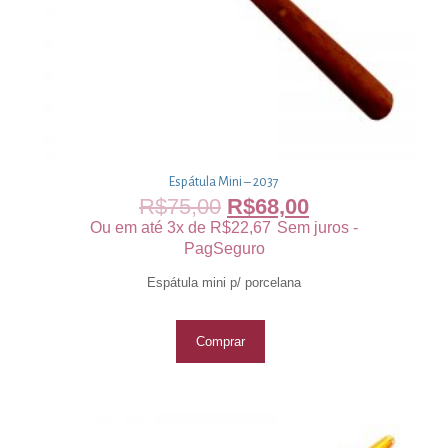
Espátula Mini – 2037
R$
75,00
R$
68,00
Ou em até 3x de
R$
22,67
Sem juros -
PagSeguro
Espátula mini p/ porcelana
Comprar