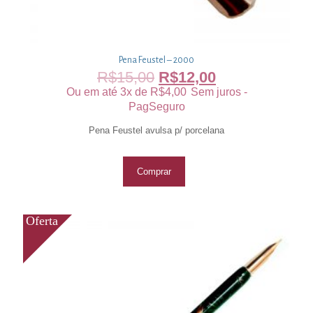
Pena Feustel – 2000
R$
15,00
R$
12,00
Ou em até 3x de
R$
4,00
Sem juros -
PagSeguro
Pena Feustel avulsa p/ porcelana
Comprar