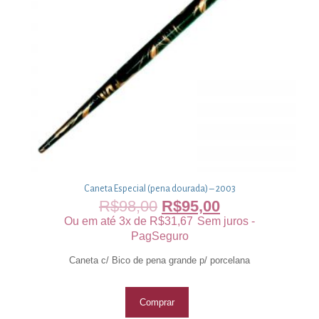
Caneta Especial (pena dourada) – 2003
R$
98,00
R$
95,00
Ou em até 3x de
R$
31,67
Sem juros -
PagSeguro
Caneta c/ Bico de pena grande p/ porcelana
Comprar