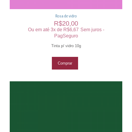
Rosa de vidro
R$
20,00
Ou em até 3x de
R$
6,67
Sem juros -
PagSeguro
Tinta p/ vidro 10g
Comprar