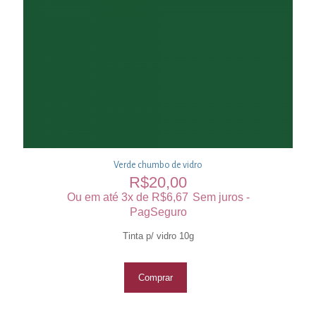
Verde chumbo de vidro
R$
20,00
Ou em até 3x de
R$
6,67
Sem juros -
PagSeguro
Tinta p/ vidro 10g
Comprar