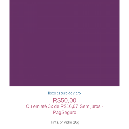
Roxo escuro de vidro
R$
50,00
Ou em até 3x de
R$
16,67
Sem juros -
PagSeguro
Tinta p/ vidro 10g