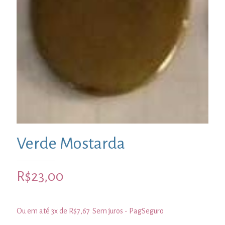
Verde Mostarda
R$
23,00
Ou em até 3x de
R$
7,67
Sem juros - PagSeguro