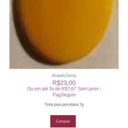
Amarelo Gema
R$
23,00
Ou em até 3x de
R$
7,67
Sem juros -
PagSeguro
Tinta para porcelana 7g
Comprar