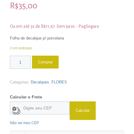
R$
35,00
Ou em até 3x de
R$
11,67
Sem juros - PagSeguro
Folha de decalque p/ porcelana
3 em estoque
Comprar
Categorias:
Decalques
,
FLORES
Calcular o Frete
Calcular
Não sei meu CEP