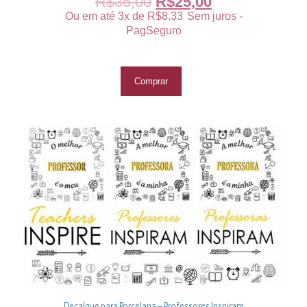
R$
35,00
R$
25,00
Ou em até 3x de
R$
8,33
Sem juros -
PagSeguro
Comprar
Decalque para Porcelana – Professores Inspiram