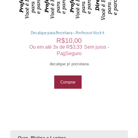
Decalque para Porcelana – Professor Você é…
R$
10,00
Ou em até 3x de
R$
3,33
Sem juros -
PagSeguro
decalque p/ porcelana
Comprar
Ouro, Platina e Lustres