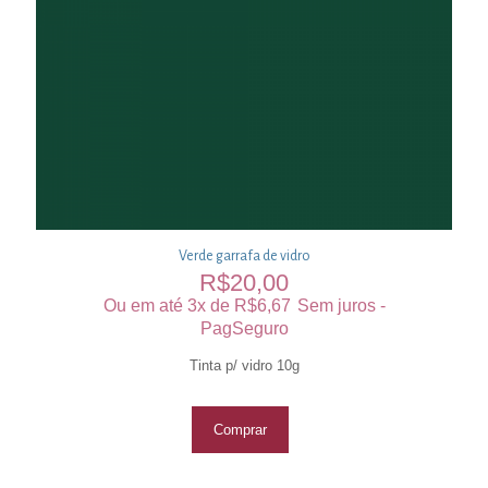
Verde garrafa de vidro
R$
20,00
Ou em até 3x de
R$
6,67
Sem juros -
PagSeguro
Tinta p/ vidro 10g
Comprar