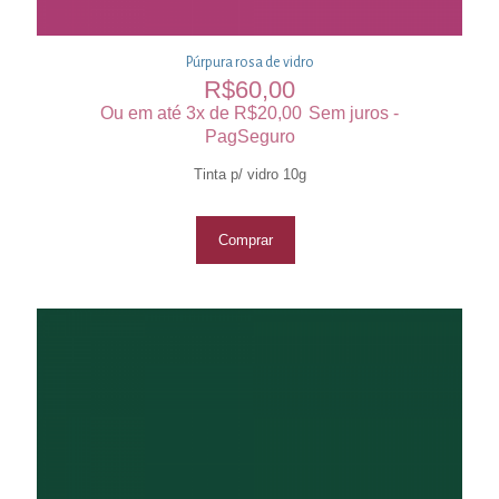
Púrpura rosa de vidro
R$
60,00
Ou em até 3x de
R$
20,00
Sem juros -
PagSeguro
Tinta p/ vidro 10g
Comprar