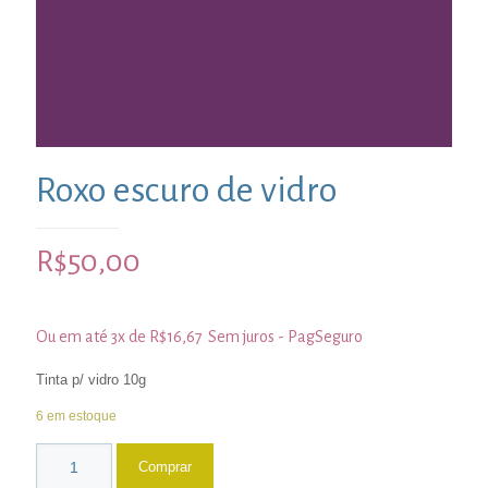
Roxo escuro de vidro
R$
50,00
Ou em até 3x de
R$
16,67
Sem juros - PagSeguro
Tinta p/ vidro 10g
6 em estoque
Comprar