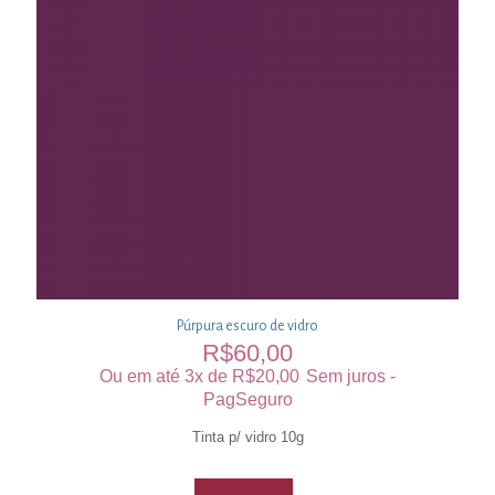
Púrpura escuro de vidro
R$
60,00
Ou em até 3x de
R$
20,00
Sem juros -
PagSeguro
Tinta p/ vidro 10g