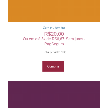
Ocre 415 de vidro
R$
20,00
Ou em até 3x de
R$
6,67
Sem juros -
PagSeguro
Tinta p/ vidro 10g
Comprar