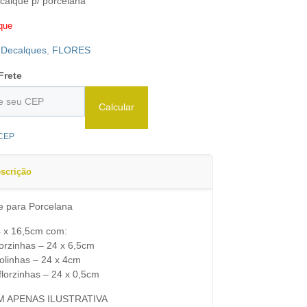
calque p/ porcelana
que
:
Decalques
,
FLORES
Frete
Calcular
 CEP
scrição
e para Porcelana
4 x 16,5cm com:
florzinhas – 24 x 6,5cm
bolinhas – 24 x 4cm
 florzinhas – 24 x 0,5cm
M APENAS ILUSTRATIVA