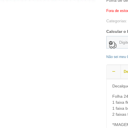
Folha de de
Fora de esto
Categorias
Calcular o 
Não sei meu
De
Decalqu
Folha 2
1 faixa 
1 faixa 
2 faixas
*IMAGE