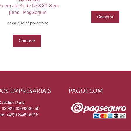
u em até 3x de
R$
3,33
Sem
juros - PagSeguro
Comprar
decalque p/ porcelana
Comprar
OS EMPRESARIAIS
PAGUE COM
:
Atelier Darly
:
82.923.830/0001-55
to:
(48)9 8449-6015