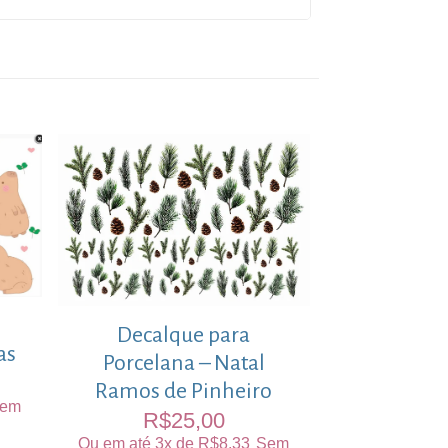
Decalque para
as
Porcelana – Natal
Ramos de Pinheiro
em
R$
25,00
Ou em até 3x de
R$
8,33
Sem