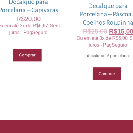
Decalque para
Decalque para
Porcelana – Capivaras
Porcelana – Páscoa
R$
20,00
Coelhos Roupinh
u em até 3x de
R$
6,67
Sem
R$
25,00
R$
15,0
juros - PagSeguro
Ou em até 3x de
R$
5,00
S
juros - PagSeguro
Comprar
decalque p/ porcelana
Comprar