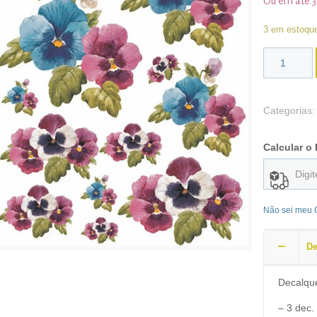
Ou em até 
3 em estoqu
Categorias
Calcular o 
Não sei meu
De
Decalqu
– 3 dec