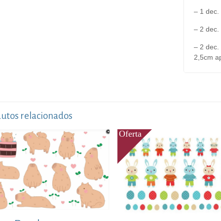
– 1 dec
– 2 dec
– 2 dec
2,5cm a
utos relacionados