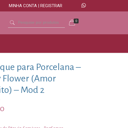
MINHA CONTA | REGISTRAR
0
que para Porcelana –
 Flower (Amor
ito) – Mod 2
00