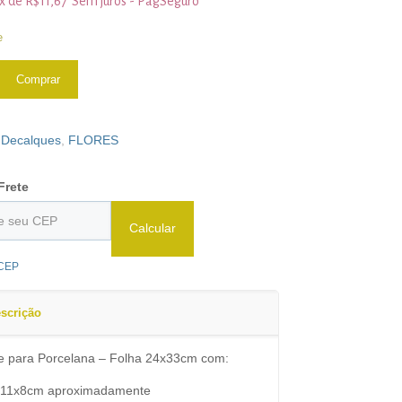
3x de
R$
11,67
Sem juros - PagSeguro
e
Comprar
:
Decalques
,
FLORES
Frete
Calcular
 CEP
scrição
e para Porcelana – Folha 24x33cm com:
. 11x8cm aproximadamente