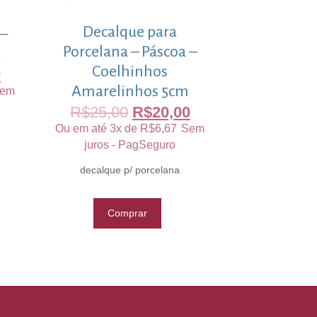
Decalque para
 –
Porcelana – Páscoa –
a
Coelhinhos
0
Amarelinhos 5cm
em
R$
25,00
R$
20,00
Ou em até 3x de
R$
6,67
Sem
juros - PagSeguro
decalque p/ porcelana
Comprar