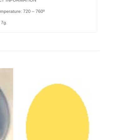
emperature: 720 – 760º
 7g.