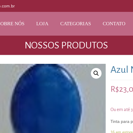
o.com.br
SOBRE NÓS
LOJA
CATEGORIAS
CONTATO
NOSSOS PRODUTOS
Azul
R$
23,
Ou em até 
Tinta para 
16 em estoq