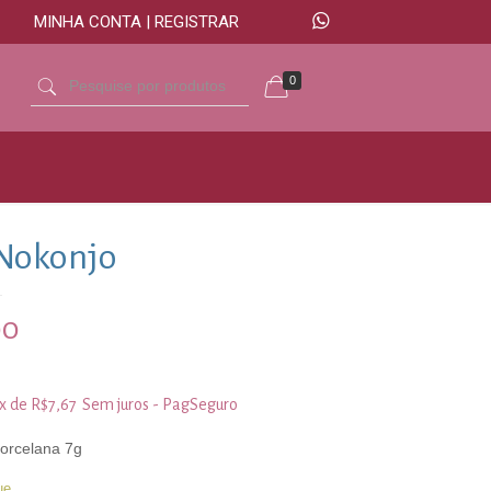
MINHA CONTA | REGISTRAR
0
 Nokonjo
00
3x de
R$
7,67
Sem juros - PagSeguro
porcelana 7g
ue