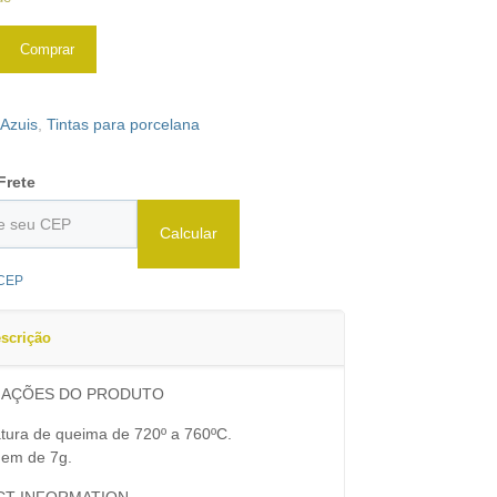
Comprar
:
Azuis
,
Tintas para porcelana
Frete
Calcular
 CEP
scrição
MAÇÕES DO PRODUTO
tura de queima de 720º a 760ºC.
em de 7g.
T INFORMATION