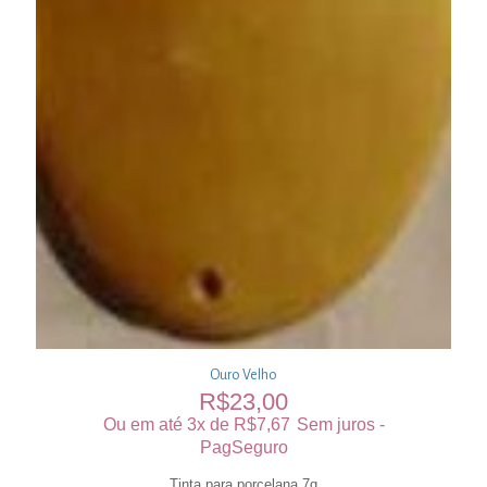
Ouro Velho
R$
23,00
Ou em até 3x de
R$
7,67
Sem juros -
PagSeguro
Tinta para porcelana 7g