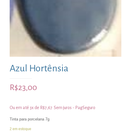
Azul Hortênsia
R$
23,00
Ou em até 3x de
R$
7,67
Sem juros - PagSeguro
Tinta para porcelana 7g
2 em estoque