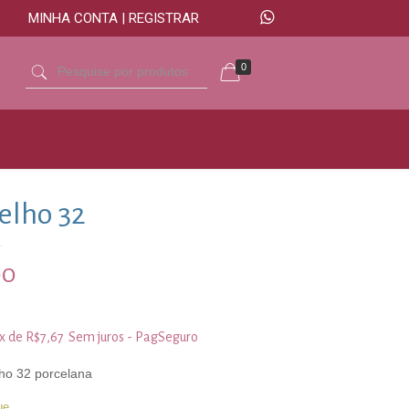
MINHA CONTA | REGISTRAR
0
elho 32
00
3x de
R$
7,67
Sem juros - PagSeguro
lho 32 porcelana
ue