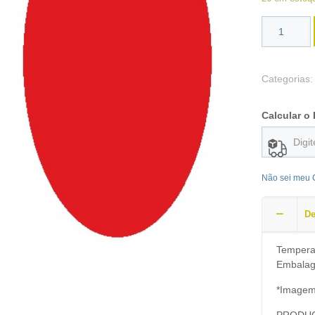
Categorias
Calcular o 
Não sei meu
De
Tempera
Embalag
*Imagem 
PRODUC