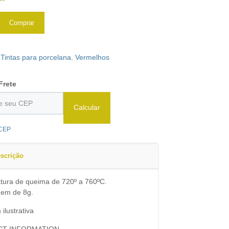
Comprar
:
Tintas para porcelana
,
Vermelhos
Frete
Calcular
 CEP
scrição
tura de queima de 720º a 760ºC.
em de 8g.
ilustrativa
T INFORMATION