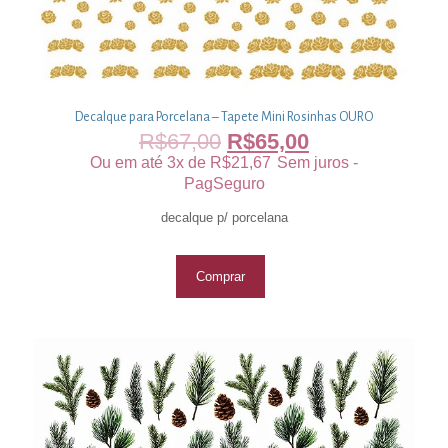
Decalque para Porcelana – Tapete Mini Rosinhas OURO
R$
67,00
R$
65,00
Ou em até 3x de
R$
21,67
Sem juros -
PagSeguro
decalque p/ porcelana
Comprar