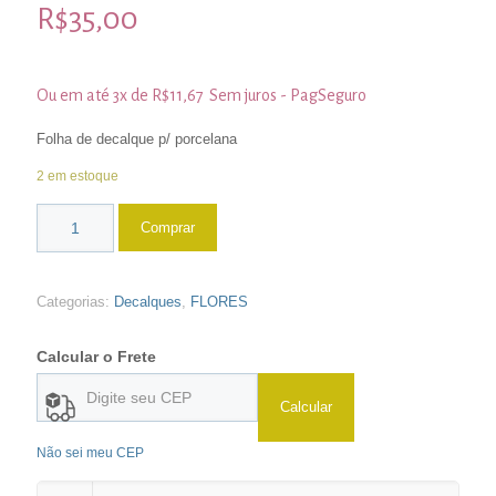
R$
35,00
Ou em até 3x de
R$
11,67
Sem juros - PagSeguro
Folha de decalque p/ porcelana
2 em estoque
Comprar
Categorias:
Decalques
,
FLORES
Calcular o Frete
Calcular
Não sei meu CEP