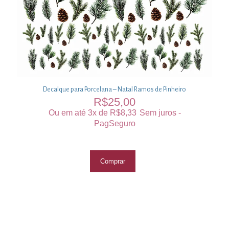
Decalque para Porcelana – Natal Ramos de Pinheiro
R$
25,00
Ou em até 3x de
R$
8,33
Sem juros -
PagSeguro
Comprar