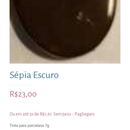
Sépia Escuro
R$
23,00
Ou em até 3x de
R$
7,67
Sem juros - PagSeguro
Tinta para porcelana 7g