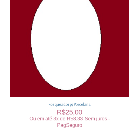
Fosqueador p/ Porcelana
R$
25,00
Ou em até 3x de
R$
8,33
Sem juros -
PagSeguro