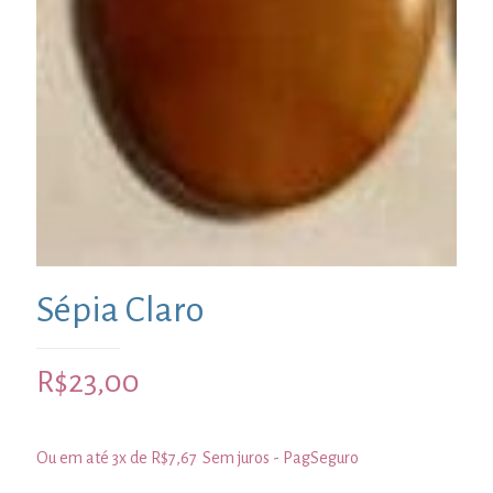
Sépia Claro
R$
23,00
Ou em até 3x de
R$
7,67
Sem juros - PagSeguro