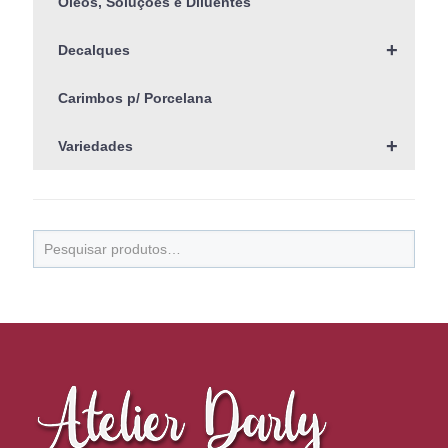
Óleos, Soluções e Diluentes
+
Decalques
Carimbos p/ Porcelana
+
Variedades