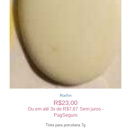
Marfim
R$
23,00
Ou em até 3x de
R$
7,67
Sem juros -
PagSeguro
Tinta para porcelana 7g