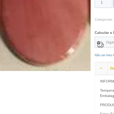
Categorias
Calcular o 
Não sei meu
De
INFOR
Tempera
Embalag
PRODUC
Firing T