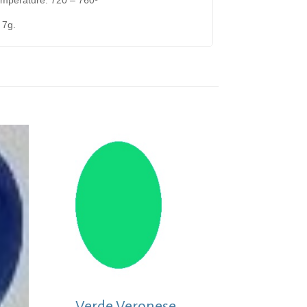
 7g.
Verde Veronese