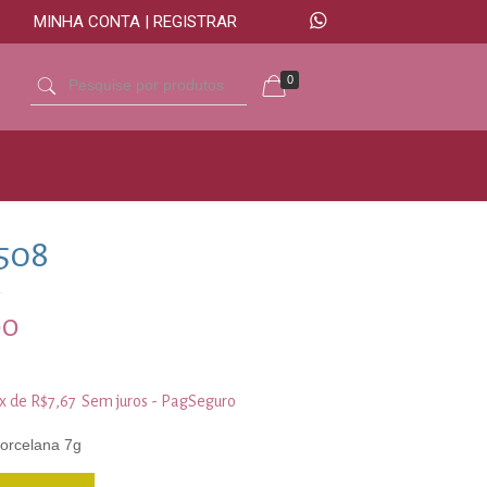
MINHA CONTA | REGISTRAR
0
508
00
3x de
R$
7,67
Sem juros - PagSeguro
porcelana 7g