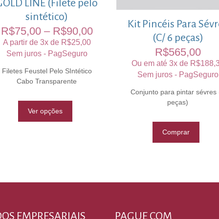
GOLD LINE (Filete pelo
sintético)
Kit Pincéis Para Sév
R$
75,00
–
R$
90,00
(C/ 6 peças)
A partir de 3x de
R$
25,00
R$
565,00
Sem juros - PagSeguro
Ou em até 3x de
R$
188,
Filetes Feustel Pelo SIntético
Sem juros - PagSeguro
Cabo Transparente
Conjunto para pintar sévres 
peças)
Ver opções
Comprar
OS EMPRESARIAIS
PAGUE COM