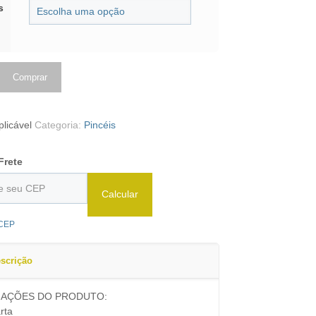
s
Comprar
licável
Categoria:
Pincéis
Frete
Calcular
 CEP
scrição
AÇÕES DO PRODUTO:
rta