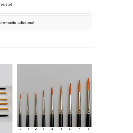
eustel
formação adicional