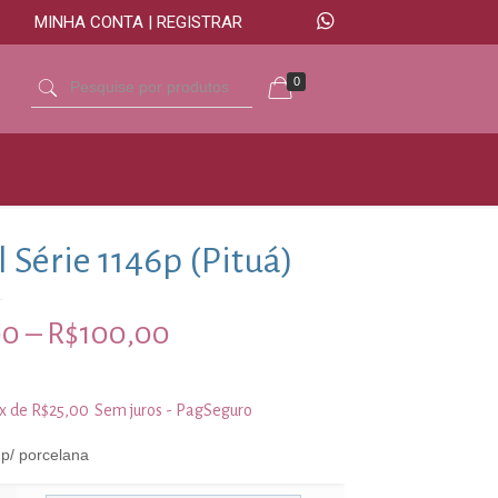
MINHA CONTA | REGISTRAR
0
l Série 1146p (Pituá)
00
–
R$
100,00
3x de
R$
25,00
Sem juros - PagSeguro
 p/ porcelana