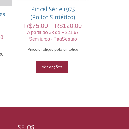
Pincel Série 1975
res
(Roliço Sintético)
R$
75,00
–
R$
120,00
A partir de 3x de
R$
21,67
33
Sem juros - PagSeguro
Pincéis roliços pelo sintético
(6
Ver opções
SELOS