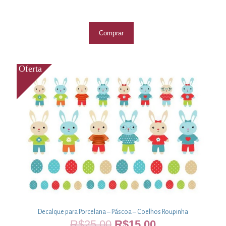
Comprar
Decalque para Porcelana – Páscoa – Coelhos Roupinha
R$
25,00
R$
15,00