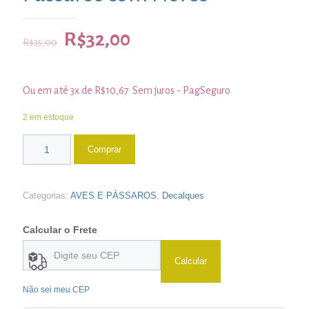
R$
32,00
R$
35,00
Ou em até 3x de
R$
10,67
Sem juros - PagSeguro
2 em estoque
Comprar
Categorias:
AVES E PÁSSAROS
,
Decalques
Calcular o Frete
Calcular
Não sei meu CEP