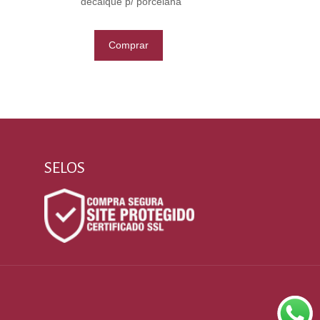
decalque p/ porcelana
Comprar
SELOS