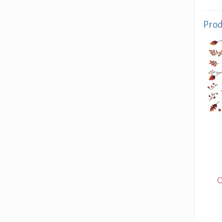
Prod
O