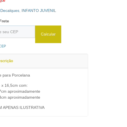
que
:
Decalques
,
INFANTO JUVENIL
Frete
Calcular
 CEP
scrição
e para Porcelana
4 x 16,5cm com:
 7cm aproximadamente
 4cm aproximadamente
M APENAS ILUSTRATIVA