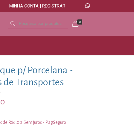
MINHA CONTA | REGISTRAR
0
que p/ Porcelana -
 de Transportes
00
3x de
R$
6,00
Sem juros - PagSeguro