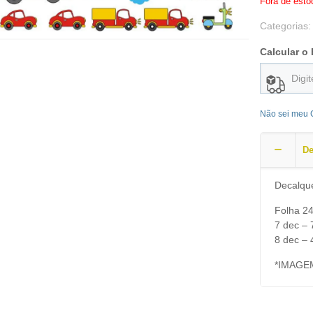
Fora de esto
Categorias
Calcular o 
Não sei meu
De
Decalqu
Folha 2
7 dec –
8 dec –
*IMAGE