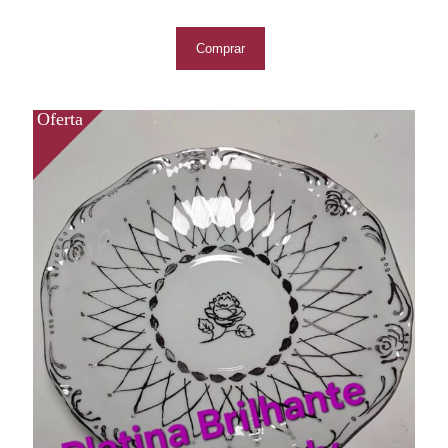
Comprar