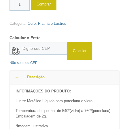
Comprar
Categoria:
Ouro, Platina e Lustres
Calcular o Frete
Calcular
Não sei meu CEP
Descrição
INFORMAÇÕES DO PRODUTO:
Lustre Metálico Líquido para porcelana e vidro
Temperatura de queima: de 540º(vidro) a 760º(porcelana)
Embalagem de 2g.
*Imagem ilustrativa