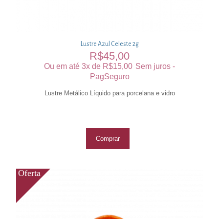
Lustre Azul Celeste 2g
R$
45,00
Ou em até 3x de
R$
15,00
Sem juros -
PagSeguro
Lustre Metálico Líquido para porcelana e vidro
Comprar