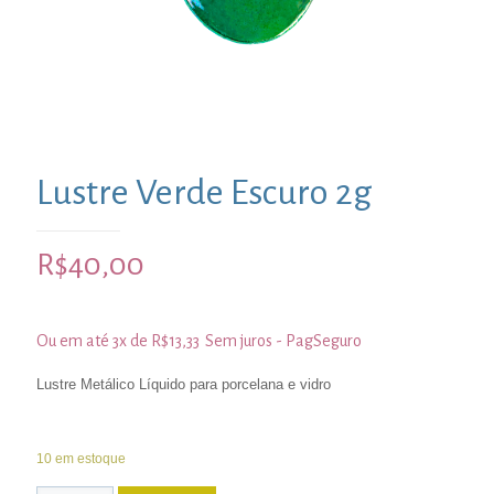
Lustre Verde Escuro 2g
R$
40,00
Ou em até 3x de
R$
13,33
Sem juros - PagSeguro
Lustre Metálico Líquido para porcelana e vidro
10 em estoque