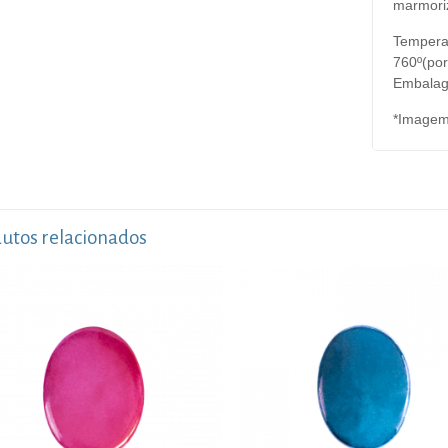
marmoriz
Temperat
760º(por
Embalag
*Imagem 
utos relacionados