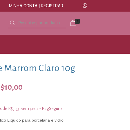
MINHA CONTA | REGISTRAR
0
e Marrom Claro 10g
$
10,00
3x de
R$
3,33
Sem juros - PagSeguro
lico Líquido para porcelana e vidro