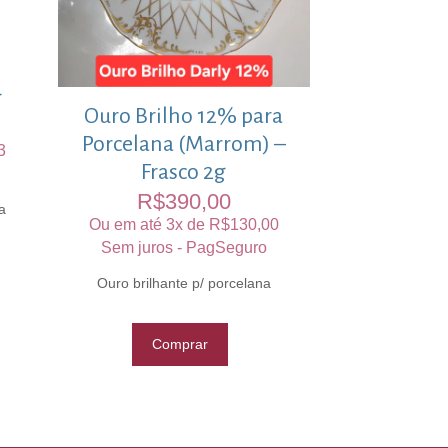
g
Ouro Brilho 12% para
Porcelana (Marrom) –
3
Frasco 2g
R$
390,00
a
Ou em até 3x de
R$
130,00
Sem juros - PagSeguro
Ouro brilhante p/ porcelana
Comprar