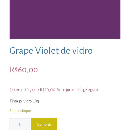
Grape Violet de vidro
R$
60,00
Ou em até 3x de
R$
20,00
Sem juros - PagSeguro
Tinta p/ vidro 10g
6 em estoque
Comprar