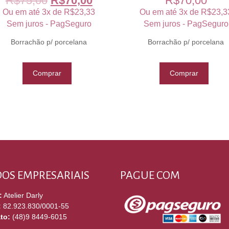
R$
75,00
R$
70,00
R$
70,00
Ou em até 3x de
R$
23,33
Ou em até 3x de
R$
23,3
Sem juros - PagSeguro
Sem juros - PagSeguro
Borrachão p/ porcelana
Borrachão p/ porcelana
Comprar
Comprar
OS EMPRESARIAIS
PAGUE COM
:
Atelier Darly
:
82.923.830/0001-55
to:
(48)9 8449-6015