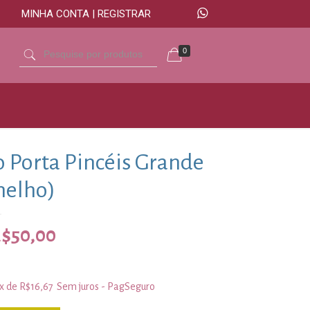
MINHA CONTA | REGISTRAR
0
o Porta Pincéis Grande
melho)
R$
50,00
3x de
R$
16,67
Sem juros - PagSeguro