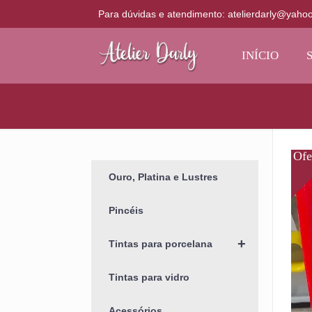
Para dúvidas e atendimento: atelierdarly@yaho
INÍCIO
Ouro, Platina e Lustres
Pincéis
+
Tintas para porcelana
Tintas para vidro
Acessórios