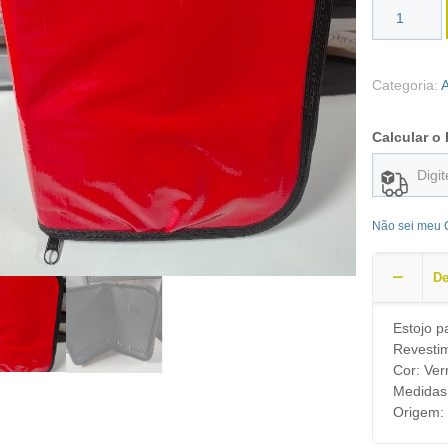
Categoria:
Calcular o 
Não sei meu
De
Estojo p
Revesti
Cor: Ve
Medidas
Origem