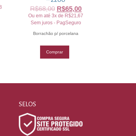
3
R$
68,00
R$
65,00
Ou em até 3x de
R$
21,67
Sem juros - PagSeguro
Borrachão p/ porcelana
Comprar
SELOS