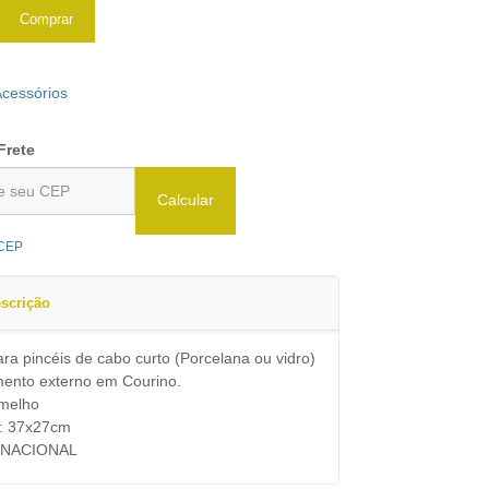
Comprar
Acessórios
Frete
Calcular
 CEP
scrição
ara pincéis de cabo curto (Porcelana ou vidro)
mento externo em Courino.
rmelho
: 37x27cm
: NACIONAL