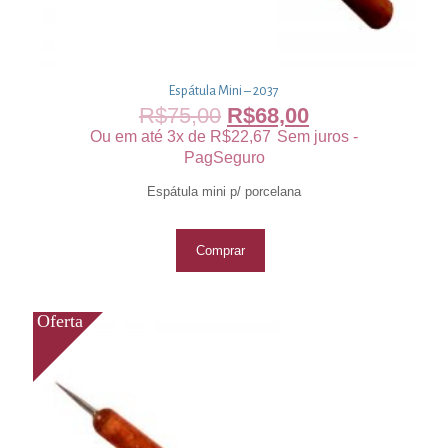
Espátula Mini – 2037
R$
75,00
R$
68,00
Ou em até 3x de
R$
22,67
Sem juros -
PagSeguro
Espátula mini p/ porcelana
Comprar