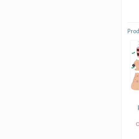
Prod
O