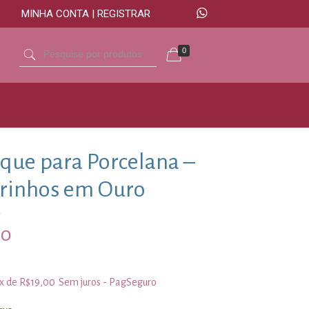
MINHA CONTA | REGISTRAR
0
que para Porcelana –
rinhos em Ouro
00
3x de
R$
19,00
Sem juros - PagSeguro