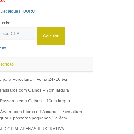
que
:
Decalques
,
OURO
Frete
Calcular
 CEP
scrição
e para Porcelana – Folha 24×16,5cm
 Pássaros com Galhos – 7cm largura
 Pássaros com Galhos – 10cm largura
 Árvore com Flores e Pássaros – 7cm altura x
rgura + pássaros pequenos 1 a 3cm
M DIGITAL APENAS ILUSTRATIVA