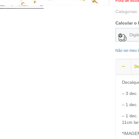
Fora de esto
Categorias
Calcular o 
Não sei meu
De
Decalqu
– 3 dec.
– 1 dec.
– 1 dec.
11cm la
*IMAGE