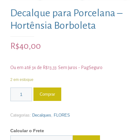
Decalque para Porcelana –
Hortênsia Borboleta
R$
40,00
Ou em até 3x de
R$
13,33
Sem juros - PagSeguro
2 em estoque
Comprar
Categorias:
Decalques
,
FLORES
Calcular o Frete