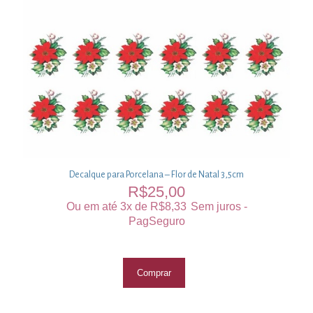
Decalque para Porcelana – Flor de Natal 3,5cm
R$
25,00
Ou em até 3x de
R$
8,33
Sem juros -
PagSeguro
Comprar