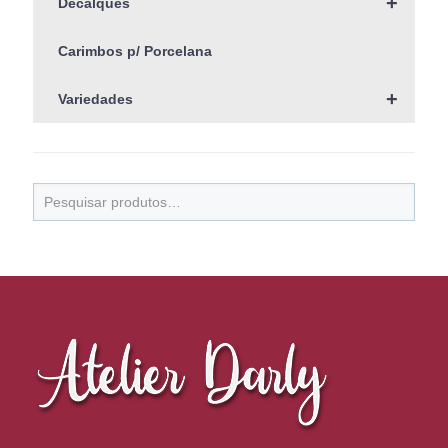
+
Decalques
Carimbos p/ Porcelana
+
Variedades