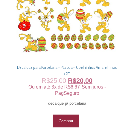
Decalque para Porcelana – Páscoa – Coelhinhos Amarelinhos
5cm
R$
25,00
R$
20,00
Ou em até 3x de
R$
6,67
Sem juros -
PagSeguro
decalque p/ porcelana
Comprar