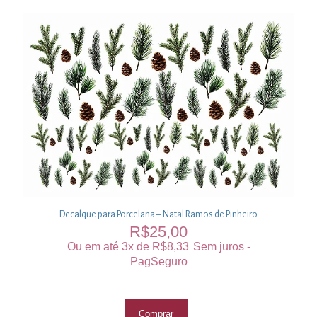
Decalque para Porcelana – Natal Ramos de Pinheiro
R$
25,00
Ou em até 3x de
R$
8,33
Sem juros -
PagSeguro
Comprar