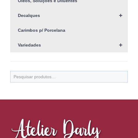
Óleos, Soluções e Diluentes
+
Decalques
Carimbos p/ Porcelana
+
Variedades