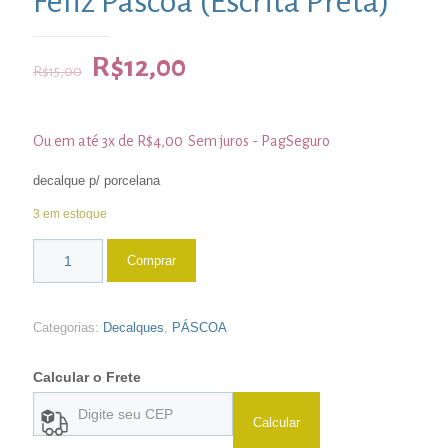
Feliz Páscoa (Escrita Preta)
R$
12,00
R$
15,00
Ou em até 3x de
R$
4,00
Sem juros - PagSeguro
decalque p/ porcelana
3 em estoque
Comprar
Categorias:
Decalques
,
PÁSCOA
Calcular o Frete
Calcular