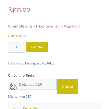
R$
35,00
Ou em até 3x de
R$
11,67
Sem juros - PagSeguro
2 em estoque
Comprar
Categorias:
Decalques
,
FLORES
Calcular o Frete
Calcular
Não sei meu CEP
Descrição