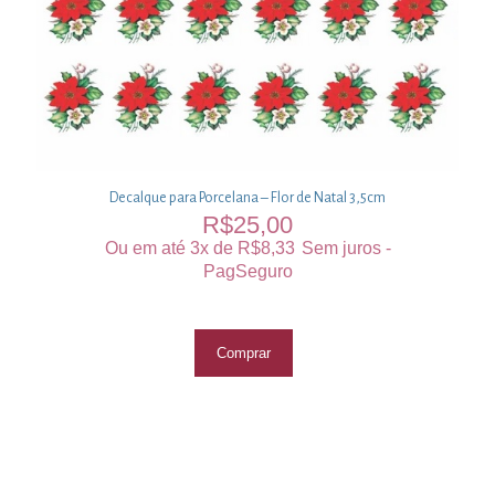
Decalque para Porcelana – Flor de Natal 3,5cm
R$
25,00
Ou em até 3x de
R$
8,33
Sem juros -
PagSeguro
Comprar