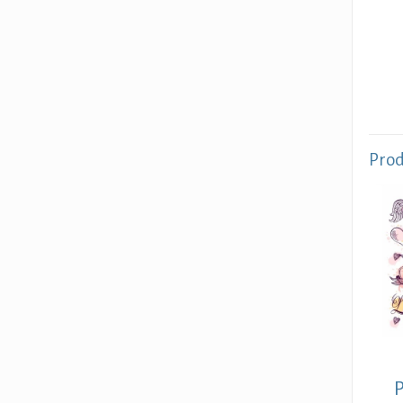
Prod
P