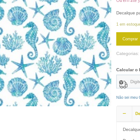
Ou em até 
Decalque p
1 em estoqu
Comprar
Categorias
Calcular o 
Não sei meu
De
Decalqu