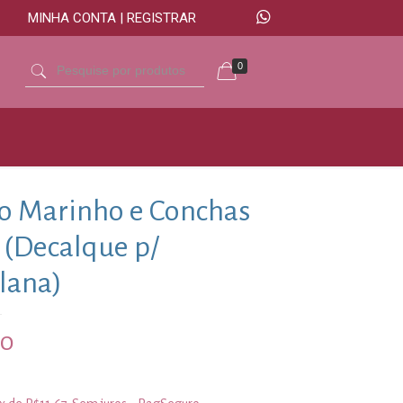
MINHA CONTA | REGISTRAR
0
o Marinho e Conchas
 (Decalque p/
lana)
00