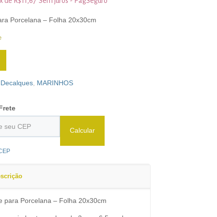
3x de
R$
11,67
Sem juros - PagSeguro
ara Porcelana – Folha 20x30cm
e
:
Decalques
,
MARINHOS
Frete
Calcular
 CEP
scrição
e para Porcelana – Folha 20x30cm