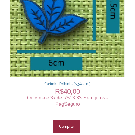
Carimbo Folhinha(6,5X6cm)
R$
40,00
Ou em até 3x de
R$
13,33
Sem juros -
PagSeguro
Comprar