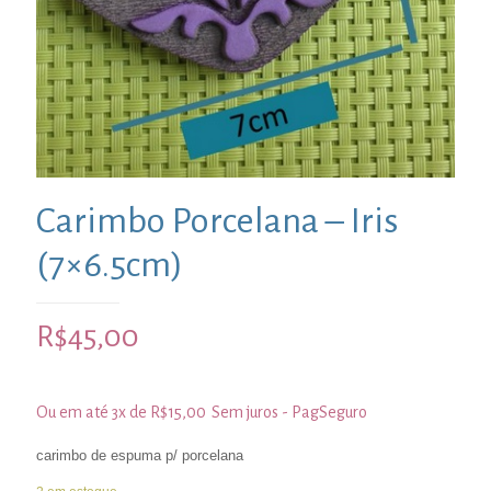
Carimbo Porcelana – Iris
(7×6.5cm)
R$
45,00
Ou em até 3x de
R$
15,00
Sem juros - PagSeguro
carimbo de espuma p/ porcelana