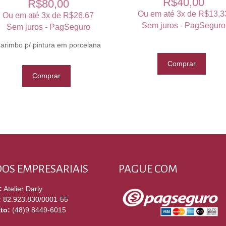
R$
40,00
R$
80,00
Ou em até 3x de
R$
13,3
Ou em até 3x de
R$
26,67
Sem juros - PagSeguro
Sem juros - PagSeguro
arimbo p/ pintura em porcelana
Comprar
Comprar
OS EMPRESARIAIS
PAGUE COM
:
Atelier Darly
:
82.923.830/0001-55
to:
(48)9 8449-6015