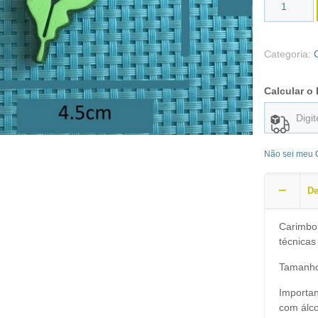
Categoria:
Calcular o 
Não sei meu
De
Carimbo 
técnicas
Tamanho
Importan
com álco