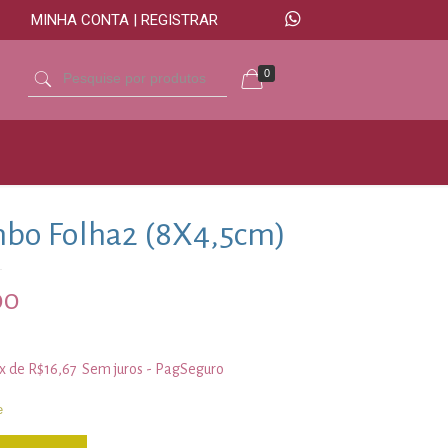
MINHA CONTA | REGISTRAR
0
bo Folha2 (8X4,5cm)
00
3x de
R$
16,67
Sem juros - PagSeguro
e