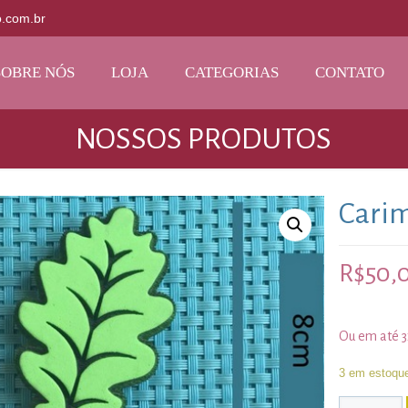
o.com.br
SOBRE NÓS
LOJA
CATEGORIAS
CONTATO
NOSSOS PRODUTOS
Carim
R$
50,
Ou em até 
3 em estoqu