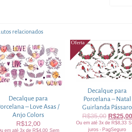
utos relacionados
Decalque para
Decalque para
Porcelana – Natal
orcelana – Love Asas /
Guirlanda Pássar
Anjo Colors
R$
35,00
R$
25,0
R$
12,00
Ou em até 3x de
R$
8,33
S
juros - PagSeguro
u em até 3x de
R$
4,00
Sem