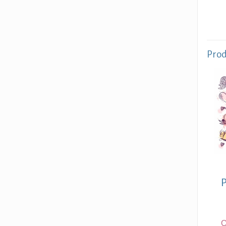
Prod
P
O