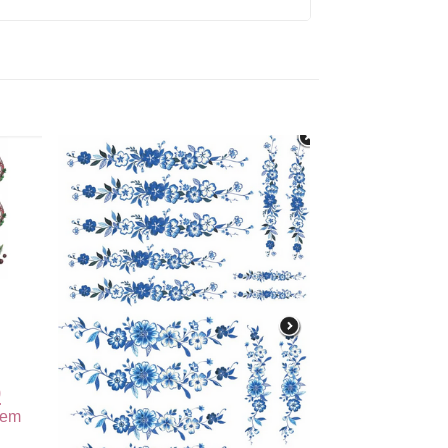
o
0
em