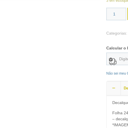
3 em estoqu
Categorias
Calcular o 
Não sei meu
De
Decalqu
Folha 2
– decal
*IMAGE