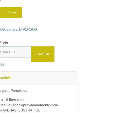
e
Comprar
:
Decalques
,
DIVERSOS
Frete
Calcular
 CEP
scrição
e para Porcelana
4 x 16,5cm com:
ques variados aproximadamente 3cm
M APENAS ILUSTRATIVA