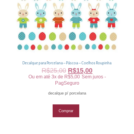
Decalque para Porcelana – Páscoa – Coelhos Roupinha
R$
25,00
R$
15,00
Ou em até 3x de
R$
5,00
Sem juros -
PagSeguro
decalque p/ porcelana
Comprar