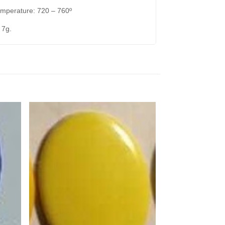
emperature: 720 – 760º
 7g.