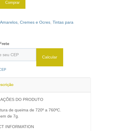
Comprar
:
Amarelos, Cremes e Ocres
,
Tintas para
Frete
Calcular
 CEP
scrição
MAÇÕES DO PRODUTO
tura de queima de 720º a 760ºC.
em de 7g.
T INFORMATION