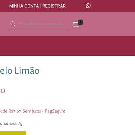
MINHA CONTA | REGISTRAR
0
elo Limão
00
3x de
R$
7,67
Sem juros - PagSeguro
porcelana 7g